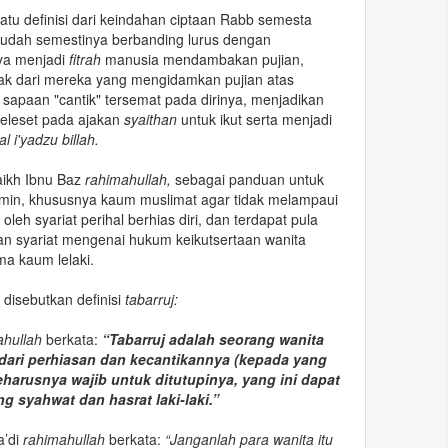
atu definisi dari keindahan ciptaan Rabb semesta
udah semestinya berbanding lurus dengan
ya menjadi
fitrah
manusia mendambakan pujian,
yak dari mereka yang mengidamkan pujian atas
sapaan "cantik" tersemat pada dirinya, menjadikan
eleset pada ajakan
syaithan
untuk ikut serta menjadi
al i'yadzu billah.
aikh Ibnu Baz
rahimahullah,
sebagai panduan untuk
min, khususnya kaum muslimat agar tidak melampaui
leh syariat perihal berhias diri, dan terdapat pula
n syariat mengenai hukum keikutsertaan wanita
a kaum lelaki.
D
disebutkan definisi
tabarruj:
ahullah
berkata:
“Tabarruj adalah seorang wanita
ari perhiasan dan kecantikannya (kepada yang
arusnya wajib untuk ditutupinya, yang ini dapat
 syahwat dan hasrat laki-laki.”
’di
rahimahullah
berkata:
“Janganlah para wanita itu