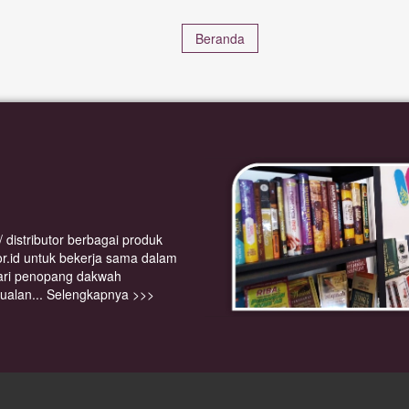
Beranda
or.id untuk bekerja sama dalam
ari penopang dakwah
jualan...
Selengkapnya >>>