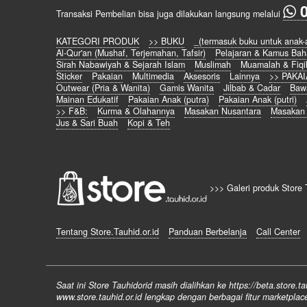
Transaksi Pembelian bisa juga dilakukan langsung melalui
KATEGORI PRODUK
>> BUKU
_(termasuk buku untuk anak-
Al-Qur'an (Mushaf, Terjemahan, Tafsir)
Pelajaran & Kamus Bah
Sirah Nabawiyah & Sejarah Islam
Muslimah
Muamalah & Fiqi
Sticker
Pakaian
Multimedia
Aksesoris
Lainnya
>> PAKA
Outwear (Pria & Wanita)
Gamis Wanita
Jilbab & Cadar
Baw
Mainan Edukatif
Pakaian Anak (putra)
Pakaian Anak (putri)
>> F&B:
Kurma & Olahannya
Masakan Nusantara
Masakan
Jus & Sari Buah
Kopi & Teh
>>> Galeri produk Store 
Tentang Store.Tauhid.or.id
Panduan Berbelanja
Call Center
Saat ini Store Tauhidorid masih dialihkan ke https://beta.store
www.store.tauhid.or.id lengkap dengan berbagai fitur marketplac