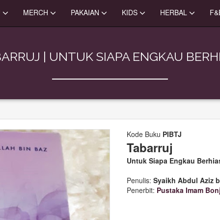
U
MERCH
PAKAIAN
KIDS
HERBAL
F&
ARRUJ | UNTUK SIAPA ENGKAU BERH
Kode Buku
PIBTJ
Tabarruj
Untuk Siapa Engkau Berhia
Penulis:
Syaikh Abdul Aziz 
Penerbit:
Pustaka Imam Bonj