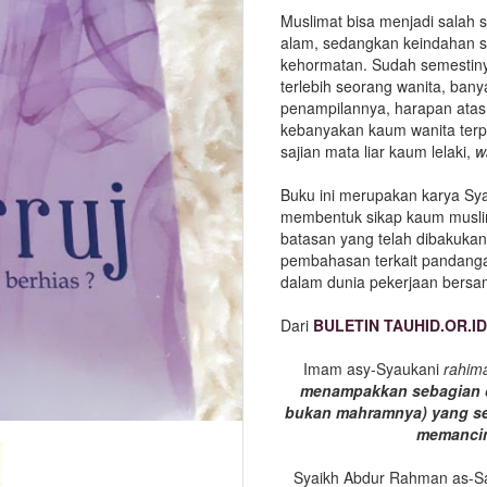
Muslimat bisa menjadi salah s
alam, sedangkan keindahan s
kehormatan. Sudah semestin
terlebih seorang wanita, ban
penampilannya, harapan atas 
kebanyakan kaum wanita terp
sajian mata liar kaum lelaki,
w
Buku ini merupakan karya Sy
membentuk sikap kaum musli
batasan yang telah dibakukan o
pembahasan terkait pandanga
dalam dunia pekerjaan bersam
Dari
BULETIN TAUHID.OR.I
Imam asy-Syaukani
rahim
menampakkan sebagian d
bukan mahramnya) yang seh
memancing
Syaikh Abdur Rahman as-Sa