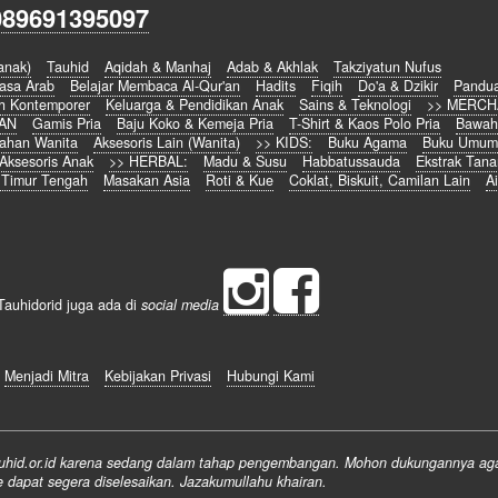
089691395097
anak)
Tauhid
Aqidah & Manhaj
Adab & Akhlak
Takziyatun Nufus
asa Arab
Belajar Membaca Al-Qur'an
Hadits
Fiqih
Do'a & Dzikir
Pandu
h Kontemporer
Keluarga & Pendidikan Anak
Sains & Teknologi
>> MERCH
IAN
Gamis Pria
Baju Koko & Kemeja Pria
T-Shirt & Kaos Polo Pria
Bawah
ahan Wanita
Aksesoris Lain (Wanita)
>> KIDS:
Buku Agama
Buku Umu
Aksesoris Anak
>> HERBAL:
Madu & Susu
Habbatussauda
Ekstrak Tan
 Timur Tengah
Masakan Asia
Roti & Kue
Coklat, Biskuit, Camilan Lain
Ai
Tauhidorid juga ada di
social media
Menjadi Mitra
Kebijakan Privasi
Hubungi Kami
.tauhid.or.id karena sedang dalam tahap pengembangan. Mohon dukungannya agar 
e dapat segera diselesaikan. Jazakumullahu khairan.