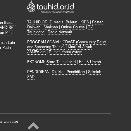
TAUHID.OR.ID
Media:
Buletin
|
KIDS
|
Poster
an Ibadah
Dakwah
|
Shalihah
|
Online Course
|
TV
ANDISE
Tauhidorid
|
Radio Network
an Pria
m
PROGRAM SOSIAL:
CRAST (Community Relief
aman Lain
and Spreading Tauhid)
|
Klinik Al-Afiyah
r Putih
AAMFA.org
|
Rumah Yatim Aytam
EKONOMI:
Store.Tauhid.or.id
|
Haji & Umrah
PENDIDIKAN:
Direktori Pendidikan
|
Sekolah
ZAD
versi rilis
B
a