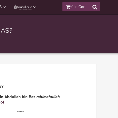
B
0
in Cart
IAS?
s?
bin Abdullah bin Baz
rahimahullah
ol
*****