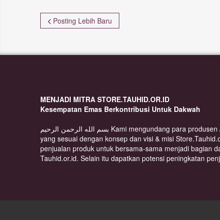
Posting Lebih Baru
MENJADI MITRA STORE.TAUHID.OR.ID
Kesempatan Emas Berkontribusi Untuk Dakwah
بسم الله الرحمن الرحيم Kami mengundang para produsen / distributor berbagai produk
yang sesuai dengan konsep dan visi & misi Store.Tauhid.
penjualan produk untuk bersama-sama menjadi bagian d
Tauhid.or.id. Selain itu dapatkan potensi peningkatan pen