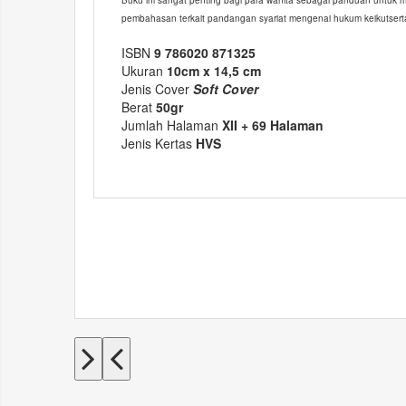
Buku ini sangat penting bagi para wanita sebagai panduan untuk m
pembahasan terkait pandangan syariat mengenai hukum keikutserta
ISBN
9 786020 871325
Ukuran
10cm x 14,5 cm
Jenis Cover
Soft Cover
Berat
50gr
Jumlah Halaman
XII + 69 Halaman
Jenis Kertas
HVS