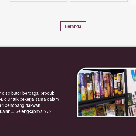
Beranda
or.id untuk bekerja sama dalam
ari penopang dakwah
jualan...
Selengkapnya >>>