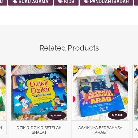
U
BUKU AGAMA
KIDS
PANDUAN IBADAH
Related Products
H
DZIKIR-DZIKIR SETELAH
ASYIKNYA BERBAHASA
A
SHALAT
ARAB