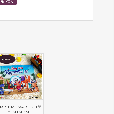
PQK
KU CINTA RASULULLAH ﷺ
(MENELADANI ...