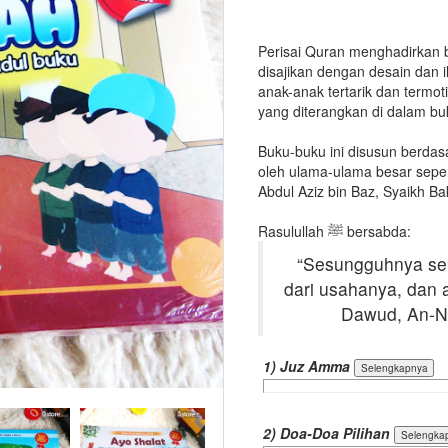
Perisai Quran menghadirkan bu
disajikan dengan desain dan
anak-anak tertarik dan termo
yang diterangkan di dalam buk
Buku-buku ini disusun berdasa
oleh ulama-ulama besar sepe
Abdul Aziz bin Baz, Syaikh Ba
Rasulullah ﷺ bersabda:
“Sesungguhnya se
dari usahanya, dan 
Dawud, An-Na
1) Juz Amma
2) Doa-Doa Pilihan