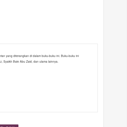
ian yang diterangkan di dalam buku-buku ini. Buku-buku ini
z, Syaikh Bakr Abu Zaid, dan ulama lainnya.