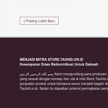
Posting Lebih Baru
MENJADI MITRA STORE.TAUHID.OR.ID
Kesempatan Emas Berkontribusi Untuk Dakwah
بسم الله الرحمن الرحيم Kami mengundang para produsen / distributor berbagai produk
yang sesuai dengan konsep dan visi & misi Store.Tauhid.
penjualan produk untuk bersama-sama menjadi bagian d
Tauhid.or.id. Selain itu dapatkan potensi peningkatan pen