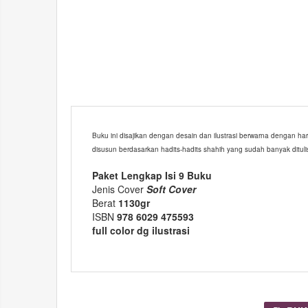
Buku ini disajikan dengan desain dan ilustrasi berwarna dengan ha
disusun berdasarkan hadits-hadits shahih yang sudah banyak dituli
Paket Lengkap Isi 9 Buku
Jenis Cover
Soft Cover
Berat
1130gr
ISBN
978 6029 475593
full color dg ilustrasi