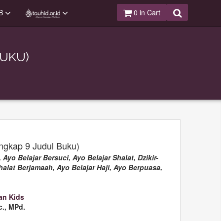
B
0
in Cart
BUKU)
ngkap 9 Judul Buku)
Ayo Belajar Bersuci, Ayo Belajar Shalat, Dzikir-
Shalat Berjamaah, Ayo Belajar Haji, Ayo Berpuasa,
'an Kids
c., MPd.