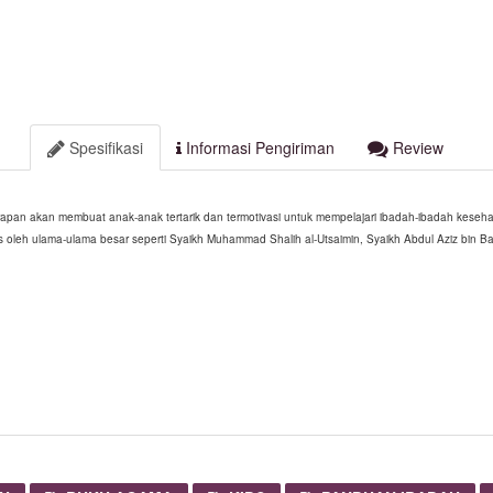
Spesifikasi
Informasi Pengiriman
Review
rapan akan membuat anak-anak tertarik dan termotivasi untuk mempelajari ibadah-ibadah kesehar
s oleh ulama-ulama besar seperti Syaikh Muhammad Shalih al-Utsaimin, Syaikh Abdul Aziz bin Ba