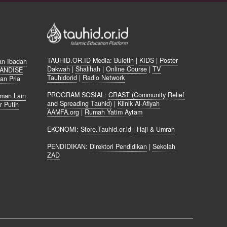
TAUHID.OR.ID
Media:
Buletin
|
KIDS
|
Poster
an Ibadah
Dakwah
|
Shalihah
|
Online Course
|
TV
ANDISE
Tauhidorid
|
Radio Network
an Pria
m
PROGRAM SOSIAL:
CRAST (Community Relief
aman Lain
and Spreading Tauhid)
|
Klinik Al-Afiyah
r Putih
AAMFA.org
|
Rumah Yatim Aytam
EKONOMI:
Store.Tauhid.or.id
|
Haji & Umrah
PENDIDIKAN:
Direktori Pendidikan
|
Sekolah
ZAD