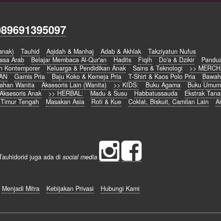
089691395097
anak)
Tauhid
Aqidah & Manhaj
Adab & Akhlak
Takziyatun Nufus
asa Arab
Belajar Membaca Al-Qur'an
Hadits
Fiqih
Do'a & Dzikir
Pandu
h Kontemporer
Keluarga & Pendidikan Anak
Sains & Teknologi
>> MERCH
IAN
Gamis Pria
Baju Koko & Kemeja Pria
T-Shirt & Kaos Polo Pria
Bawah
ahan Wanita
Aksesoris Lain (Wanita)
>> KIDS:
Buku Agama
Buku Umu
Aksesoris Anak
>> HERBAL:
Madu & Susu
Habbatussauda
Ekstrak Tan
 Timur Tengah
Masakan Asia
Roti & Kue
Coklat, Biskuit, Camilan Lain
Ai
Tauhidorid juga ada di
social media
Menjadi Mitra
Kebijakan Privasi
Hubungi Kami