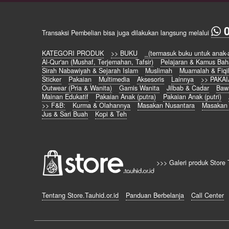
Transaksi Pembelian bisa juga dilakukan langsung melalui
KATEGORI PRODUK
>> BUKU
_(termasuk buku untuk anak-
Al-Qur'an (Mushaf, Terjemahan, Tafsir)
Pelajaran & Kamus Bah
Sirah Nabawiyah & Sejarah Islam
Muslimah
Muamalah & Fiqi
Sticker
Pakaian
Multimedia
Aksesoris
Lainnya
>> PAKA
Outwear (Pria & Wanita)
Gamis Wanita
Jilbab & Cadar
Baw
Mainan Edukatif
Pakaian Anak (putra)
Pakaian Anak (putri)
>> F&B:
Kurma & Olahannya
Masakan Nusantara
Masakan
Jus & Sari Buah
Kopi & Teh
>>> Galeri produk Store 
Tentang Store.Tauhid.or.id
Panduan Berbelanja
Call Center