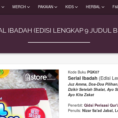
U
MERCH
PAKAIAN
KIDS
HERBAL
F&
AL IBADAH (EDISI LENGKAP 9 JUDUL 
Kode Buku
PQK07
(Edisi Le
Serial Ibadah
Juz Amma, Doa-Doa Pilihan, 
Dzikir Setelah Shalat, Ayo 
Ayo Kita Zakat
Penerbit:
Qidsi Perisasi Qur
Penulis:
Nizar Sa'ad Jabal, L