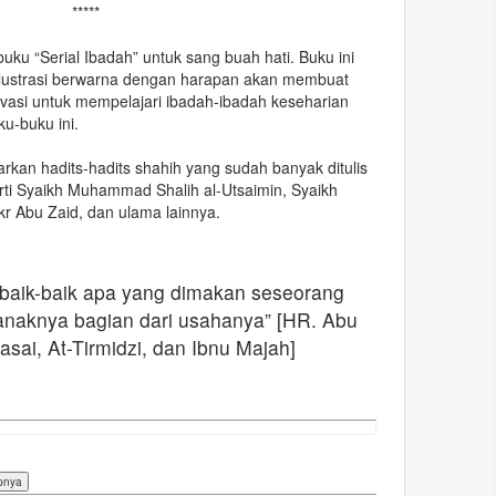
*****
ku “Serial Ibadah” untuk sang buah hati. Buku ini
 ilustrasi berwarna dengan harapan akan membuat
tivasi untuk mempelajari ibadah-ibadah keseharian
u-buku ini.
rkan hadits-hadits shahih yang sudah banyak ditulis
rti Syaikh Muhammad Shalih al-Utsaimin, Syaikh
kr Abu Zaid, dan ulama lainnya.
baik-baik apa yang dimakan seseorang
anaknya bagian dari usahanya” [HR. Abu
sai, At-Tirmidzi, dan Ibnu Majah]